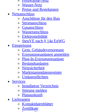
Fernwärme-Netz
Wasser-Netz
Preise und Regelungen
Netzanschluss
Anschlüsse für den Bau
Stromanschluss
Gasanschluss
Wasseranschluss
Elektromobilität
SteuVE nach § 14a EnWG
Einspeisung
Gem. Gebäudeversorgung
Erzeugungsanlagen anmelden
Plug-In-Erzeugungsanlage
Bestandsanlagen
Netzsicherheit
Marktstammdatenregister
Umlagepflichten
Services
Installateur Verzeichnis
Störung melden
Planauskunft
Lieferanten
Kontaktdatenblätter
Zertifikate