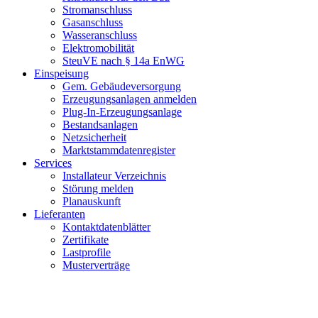
Stromanschluss
Gasanschluss
Wasseranschluss
Elektromobilität
SteuVE nach § 14a EnWG
Einspeisung
Gem. Gebäudeversorgung
Erzeugungsanlagen anmelden
Plug-In-Erzeugungsanlage
Bestandsanlagen
Netzsicherheit
Marktstammdatenregister
Services
Installateur Verzeichnis
Störung melden
Planauskunft
Lieferanten
Kontaktdatenblätter
Zertifikate
Lastprofile
Musterverträge
Alles zur Energieversorgung