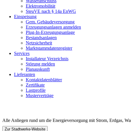
Wasseranschluss
Elektromobilität
SteuVE nach § 14a EnWG
Einspeisung
Gem. Gebäudeversorgung
Erzeugungsanlagen anmelden
Plug-In-Erzeugungsanlage
Bestandsanlagen
Netzsicherheit
Marktstammdatenregister
Services
Installateur Verzeichnis
Störung melden
Planauskunft
Lieferanten
Kontaktdatenblätter
Zertifikate
Lastprofile
Musterverträge
Alles zur Energieversorgung
Alle Anliegen rund um die Energieversorgung mit Strom, Erdgas, Wa
Zur Stadtwerke-Website