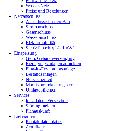
Fernwärme-Netz
Wasser-Netz
Preise und Regelungen
Netzanschluss
Anschlüsse für den Bau
Stromanschluss
Gasanschluss
Wasseranschluss
Elektromobilität
SteuVE nach § 14a EnWG
Einspeisung
Gem. Gebäudeversorgung
Erzeugungsanlagen anmelden
Plug-In-Erzeugungsanlage
Bestandsanlagen
Netzsicherheit
Marktstammdatenregister
Umlagepflichten
Services
Installateur Verzeichnis
Störung melden
Planauskunft
Lieferanten
Kontaktdatenblätter
Zertifikate